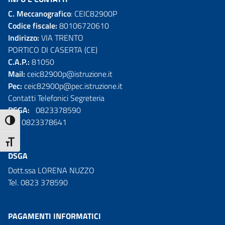
C. Meccanografico
: CEIC82900P
Codice fiscale:
80106720610
Indirizzo:
VIA TRENTO
PORTICO DI CASERTA (CE)
C.A.P.:
81050
Mail:
ceic82900p@istruzione.it
Pec:
ceic82900p@pec.istruzione.it
Contatti Telefonici Segreteria
DSGA:
0823378590
DS:
0823378641
ATTIVA/DISATTIVA ALTO CONTRASTO
ATTIVA/DISATTIVA DIMENSIONE TESTO
DSGA
Dott.ssa LORENA NUZZO
Tel. 0823 378590
PAGAMENTI INFORMATICI