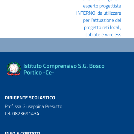
esperto progettista
INTERNO, da utilizzare
per l’attuazione del
progetto reti locali,
cablate e wireless
Istituto Comprensivo S.G. Bosco
Portico -Ce-
DIRIGENTE SCOLASTICO
Prof. ssa Giuseppina Presutto
tel. 0823691434
INFO E CONTATTI