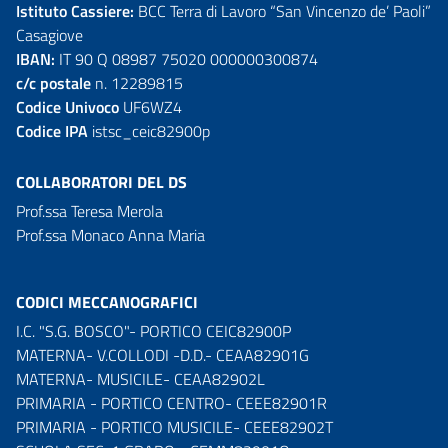
Istituto Cassiere:
BCC Terra di Lavoro “San Vincenzo de’ Paoli”
Casagiove
IBAN:
IT 90 Q 08987 75020 000000300874
c/c postale
n. 12289815
Codice Univoco
UF6WZ4
Codice IPA
istsc_ceic82900p
COLLABORATORI DEL DS
Prof.ssa Teresa Merola
Prof.ssa Monaco Anna Maria
CODICI MECCANOGRAFICI
I.C. "S.G. BOSCO"- PORTICO CEIC82900P
MATERNA- V.COLLODI -D.D.- CEAA82901G
MATERNA- MUSICILE- CEAA82902L
PRIMARIA - PORTICO CENTRO- CEEE82901R
PRIMARIA - PORTICO MUSICILE- CEEE82902T