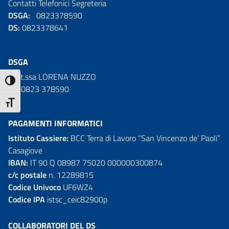
Contatti Telefonici Segreteria
DSGA:
0823378590
DS:
0823378641
DSGA
Dott.ssa LORENA NUZZO
ATTIVA/DISATTIVA ALTO CONTRASTO
Tel. 0823 378590
ATTIVA/DISATTIVA DIMENSIONE TESTO
PAGAMENTI INFORMATICI
Istituto Cassiere:
BCC Terra di Lavoro “San Vincenzo de’ Paoli”
Casagiove
IBAN:
IT 90 Q 08987 75020 000000300874
c/c postale
n. 12289815
Codice Univoco
UF6WZ4
Codice IPA
istsc_ceic82900p
COLLABORATORI DEL DS