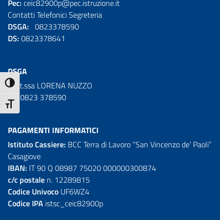
Pec:
ceic82900p@pec.istruzione.it
Contatti Telefonici Segreteria
DSGA:
0823378590
DS:
0823378641
DSGA
ATTIVA/DISATTIVA ALTO CONTRASTO
Dott.ssa LORENA NUZZO
Tel. 0823 378590
ATTIVA/DISATTIVA DIMENSIONE TESTO
PAGAMENTI INFORMATICI
Istituto Cassiere:
BCC Terra di Lavoro “San Vincenzo de’ Paoli”
Casagiove
IBAN:
IT 90 Q 08987 75020 000000300874
c/c postale
n. 12289815
Codice Univoco
UF6WZ4
Codice IPA
istsc_ceic82900p