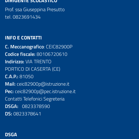
DIRIGENTE SCOLASTICO
Prof. ssa Giuseppina Presutto
tel. 0823691434
INFO E CONTATTI
C. Meccanografico
: CEIC82900P
Codice fiscale:
80106720610
Indirizzo:
VIA TRENTO
PORTICO DI CASERTA (CE)
C.A.P.:
81050
Mail:
ceic82900p@istruzione.it
Pec:
ceic82900p@pec.istruzione.it
Contatti Telefonici Segreteria
DSGA:
0823378590
DS:
0823378641
DSGA