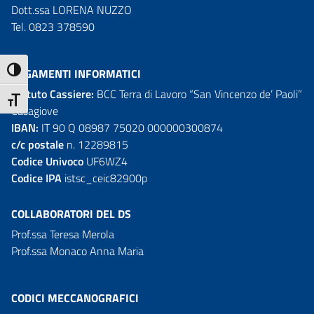
Dott.ssa LORENA NUZZO
Tel. 0823 378590
ATTIVA/DISATTIVA ALTO CONTRASTO
PAGAMENTI INFORMATICI
Istituto Cassiere:
BCC Terra di Lavoro “San Vincenzo de’ Paoli”
ATTIVA/DISATTIVA DIMENSIONE TESTO
Casagiove
IBAN:
IT 90 Q 08987 75020 000000300874
c/c postale
n. 12289815
Codice Univoco
UF6WZ4
Codice IPA
istsc_ceic82900p
COLLABORATORI DEL DS
Prof.ssa Teresa Merola
Prof.ssa Monaco Anna Maria
CODICI MECCANOGRAFICI